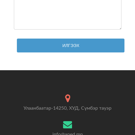
ИЛГЭЭХ
Улаанбаатар-14250, ХУД, Сүмбэр тауэр
info@aped.mn