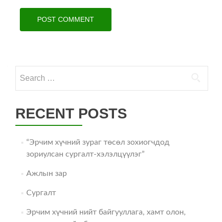
Search
for:
RECENT POSTS
“Эрчим хүчний зураг төсөл зохиогчдод
зориулсан сургалт-хэлэлцүүлэг”
Ажлын зар
Сургалт
Эрчим хүчний нийт байгууллага, хамт олон,