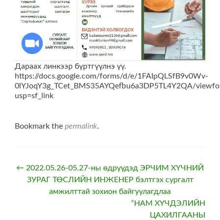
Дараах линкээр бүртгүүлнэ үү.
https://docs.google.com/forms/d/e/1FAIpQLSfB9v0Wv-
0lYJoqY3g_TCet_BMS35AYQefbu6a3DP5TL4Y2QA/viewfo
usp=sf_link
Bookmark the
permalink
.
Post
←
2022.05.26-05.27-ны өдрүүдэд ЭРЧИМ ХҮЧНИЙ
ЗУРАГ ТӨСЛИЙН ИНЖЕНЕР бэлтгэх сургалт
navigation
амжилттай зохион байгуулагдлаа
“НАМ ХҮЧДЭЛИЙН
ЦАХИЛГААНЫ