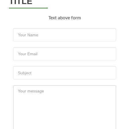
TITLE
Text above form