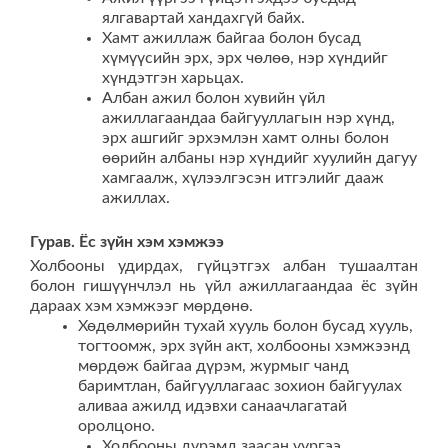
ялгавартай хандахгүй байх.
Хамт ажиллаж байгаа болон бусад
хүмүүсийн эрх, эрх чөлөө, нэр хүндийг
хүндэтгэн харьцах.
Албан ажил болон хувийн үйл
ажиллагаандаа байгууллагын нэр хүнд,
эрх ашгийг эрхэмлэн хамт олны болон
өөрийн албаны нэр хүндийг хуулийн дагуу
хамгаалж, хүлээлгэсэн итгэлийг дааж
ажиллах.
Гурав. Ёс зүйн хэм хэмжээ
Холбооны удирдах, гүйцэтгэх албан тушаалтан
болон гишүүнчлэл нь үйл ажиллагаандаа ёс зүйн
дараах хэм хэмжээг мөрдөнө.
Хөдөлмөрийн тухай хууль болон бусад хууль,
тогтоомж, эрх зүйн акт, холбооны хэмжээнд
мөрдөж байгаа дүрэм, журмыг чанд
баримтлан, байгууллагаас зохион байгуулах
аливаа ажилд идэвхи санаачлагатай
оролцоно.
Холбооны дүрэмд заасан үүргээ