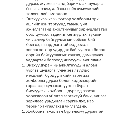
дүрэм, журмыг чанд баримтлах шударга
ёсны зарчим, албаны соёл хүмүүжлийн
төлөвшлийг мөрдөнө.
Энэхүү хэм хэмжээгээр холбооны эрх
ашгийг нэн тэргүүнд тавьж, үйл
ажиллагаанд ажилтнуудыг хариуцлагатай
оролцуулах, тэднийг хөгжүүлэх, тухайн
чиглэлээр байгууллагын соёлыг бий
болгох, шаардлагатай мэдээлэл
зөвлөгөөгөөр удирдах байгууллага болон
өөрийн байгууллагыг хангах, дамжуулах
чадвартай болоход чиглүүлж ажиллана.
Энэхүү дүрэм нь ажилтнуудын албан
үүргээ шударга, үнэн зөв явуулах
нөхцлийг бүрдүүлэхийн зэрэгцээ
холбооны дүрэм болон хөдөлмөрийн
гэрээгээр хүлээсэн үүргээ бүрэн
биелүүлэх, холбооны дүрэмд заасан
хориглосон үйлдэл гаргахгүй байх, аливаа
зөрчлөөс урьдчилан сэргийлэх, нэр
төрийг хамгаалахад чиглэгдэнэ.
Холбооны ажилтан бүр энэхүү дүрэмтэй