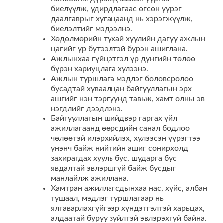
биелүүлж, удирдлагаас өгсөн үүрэг
даалгаврыг хугацаанд нь хэрэгжүүлж,
биелэлтийг мэдээлнэ.
Хөдөлмөрийн тухай хуулийн дагуу ажлын
цагийг үр бүтээлтэй бүрэн ашиглана.
Ажлынхаа гүйцэтгэл үр дүнгийн төлөө
бүрэн хариуцлага хүлээнэ.
Ажлын туршлага мэдлэг боловсролоо
бусадтай хуваалцан байгууллагын эрх
ашгийг нэн тэргүүнд тавьж, хамт олны эв
нэгдлийг дээдлэнэ.
Байгууллагын шийдвэр гаргах үйл
ажиллагаанд өөрсдийн санал бодлоо
чөлөөтэй илэрхийлэх, хүлээсэн үүрэгтээ
үнэнч байж нийтийн ашиг сонирхолд
захирагдах хууль бус, шударга бус
явдалтай эвлэршгүй байж бусдыг
манлайлж ажиллана.
Хамтран ажиллагсдынхаа нас, хүйс, албан
тушаал, мэдлэг туршлагаар нь
ялгаварлахгүйгээр хүндэтгэлтэй харьцах,
алдаатай буруу зүйлтэй эвлэрэхгүй байна.