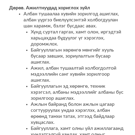
Дөрөв. Ажилтнуудад хориглох зүйл
Албан тушаалаа хувийн зорилгод ашиглах,
албан үүргээ биелүүлсэнтэй холбогдуулан
шан харамж, бэлэг бусдаас авах.
Хүнд суртал гаргах, хамт олон, иргэдтэй
харьцахдаа бүдүүлэг үг хэрэглэх,
доромжлох.
Байгууллагын хөрөнгө мөнгийг хууль
бусаар завших, зориулалтын бусаар
ашиглах.
Ажил, албан тушаалтай холбогдолтой
мэдээллийн санг хувийн зорилгоор
ашиглах.
Байгууллагын эд хөрөнгө, техник
хэрэгсэл, албаны мэдээллийг албаны бус
зорилгоор ашиглах.
Ажлын байранд болон ажлын цагаар
согтууруулах ундаа хэрэглэх, албан
өрөөнд тамхи татах, этгээд байдлаар
хувцаслах.
Байгууллага, хамт олны үйл ажиллагаанд
хүндэтгэлгүй хандах, хамт олныг