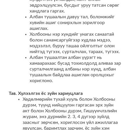
эвдрэлцүүлсэн, бусдыг уруу татсан сөрөг
хандлага гаргах.
Албан тушаалын давуу тал, боломжийг
хувийн ашиг сонирхлын зорилгоор
ашиглах.
Холбооны нэр хүндийг унагах санаатай
болон санамсаргүйгээр худлаа мэдээ,
мэдээлэл, буруу ташаа ойлголтыг олон
нийтэд түгээх, сурталчлах, тараах, түгээх.
Албан тушаалтан албан үүрэгт нь
хамаарахаас бусад тохиолдолд аливаа зар
сурталчилгаанд албаны нэр хүнд, албан
тушаалын байдлаа ашиглан оролцохыг
хориглоно.
Тав. Хүлээлгэх ёс зүйн хариуцлага
Хөдөлмөрийн тухай хууль болон Холбооны
дүрэм, түүнд нийцүүлэн гаргасан эрх зүйн
акт болон Холбооны дүрэм, Гишүүнчлэлийн
журам, энэ дүрмийн 2. 3, 4 дүгээр зүйлд
заасныг зөрчсөн, хориглосон үйл ажиллагаа
явуулсан, баримтлах зарчим, ёс зүйн хэм