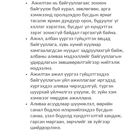
Ажилтан нь байгууллагаас зохион
байгуулж буй хурал, зөвлөгөөн, арга
хэмжээнд оролцохдоо бусдын яриаг
тасалж яриан дундуур орох, бүдүүлэг үг
хэллэг хэрэглэх, бусдыг үл хүндэтгэх
зэрэг зохисгүй байдал гаргахгүй байна.
Ажил, албан үүргээ гүйцэтгэх явцад
байгууллага, хувь хүний хуулиар
хамгаалагдсан нууцыг задруулахгүй байж,
албаны аливаа мэдээллийг байгууллагын
удирдлагын зөвшөөрөлтэйгээр нийтэлж
мэдээлнэ.
Ажилтан ажил үүргээ гүйцэтгэхдээ
байгууллагын үйл ажиллагааг иргэдэд
хүргэхдээ аливаа чирэгдэлгүй, түргэн
шуурхай үйлчилгээ үзүүлж, ёс зүйн хэм
хэмжээг мөрдөж ажиллана.
Аливаа асуудлаар шүүмжлэл, өөрийн
санал бодлоо илэрхийлэхдээ бусдын
санаа, үзэл бодолд хүндэтгэлтэй хандаж,
гарсан маргаан, зөрчлийг эв зүйгээр
шийдвэрлэнэ.