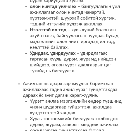
бүрэн хариуцлага хүлээх.
олон нийтэд үйлчлэх
– байгууллагын үйл
ажиллагааг олон нийтэд чанартай,
хүртээмжтэй, шуурхай соёлтой хүргэж,
тэдний итгэлийг хүлээж ажиллах.
Нээлттэй ил тод
– хувь хүний болон аж
ахуйн нэгж, байгууллагын нууцаас бусад
мэдээллийг олон нийт, иргэдэд ил тод,
нээлттэй байлгах.
Удирдах, удирдуулах
– удирдлагаас
гаргасан хууль, дүрэм, журамд нийцсэн
шийдвэр, өгсөн үүрэг даалгаврыг цаг
тухайд нь биелүүлэх.
Ажилтан нь дээрх зарчмуудыг баримтлан
ажиллахаас гадна ажил үүрэг гүйцэтгэхдээ
дараах ёс зүйг дагаж хэрэгжүүлнэ.
Үүрэгт ажлаа мэргэжлийн өндөр түвшинд
үнэнч шударгаар гүйцэтгэж, ажилдаа
хүндэтгэлтэй хандах.
Хууль тогтоомжийг биелүүлж холбогдох
дүрэм, журам, зааврыг мөрдөж ажиллах.
Ажил үүргээ гүйцэтгэхдээ бусдад