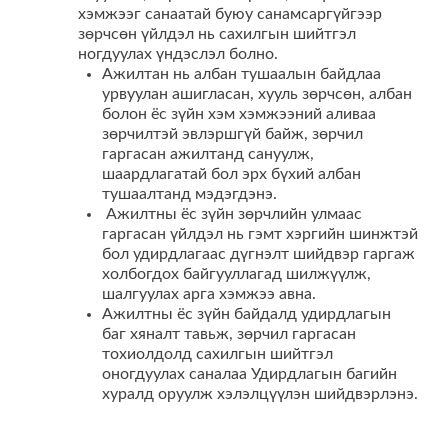
хэмжээг санаатай буюу санамсаргүйгээр
зөрчсөн үйлдэл нь сахилгын шийтгэл
ногдуулах үндэслэл болно.
Ажилтан нь албан тушаалын байдлаа
урвуулан ашигласан, хууль зөрчсөн, албан
болон ёс зүйн хэм хэмжээний аливаа
зөрчилтэй эвлэршгүй байж, зөрчил
гаргасан ажилтанд сануулж,
шаардлагатай бол эрх бүхий албан
тушаалтанд мэдэгдэнэ.
Ажилтны ёс зүйн зөрчлийн улмаас
гаргасан үйлдэл нь гэмт хэргийн шинжтэй
бол удирдлагаас дүгнэлт шийдвэр гаргаж
холбогдох байгууллагад шилжүүлж,
шалгуулах арга хэмжээ авна.
Ажилтны ёс зүйн байдалд удирдлагын
баг хяналт тавьж, зөрчил гаргасан
тохиолдолд сахилгын шийтгэл
оногдуулах саналаа Удирдлагын багийн
хуралд оруулж хэлэлцүүлэн шийдвэрлэнэ.