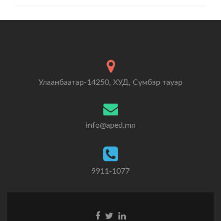
Улаанбаатар-14250, ХУД, Сүмбэр тауэр
info@aped.mn
9911-1077