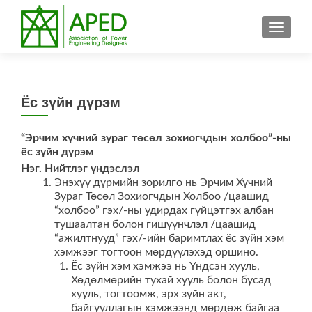
TOGGL
Ёс зүйн дүрэм
“Эрчим хүчний зураг төсөл зохиогчдын холбоо”-ны
ёс зүйн дүрэм
Нэг. Нийтлэг үндэслэл
Энэхүү дүрмийн зорилго нь Эрчим Хүчний
Зураг Төсөл Зохиогчдын Холбоо /цаашид
“холбоо” гэх/-ны удирдах гүйцэтгэх албан
тушаалтан болон гишүүнчлэл /цаашид
“ажилтнууд” гэх/-ийн баримтлах ёс зүйн хэм
хэмжээг тогтоон мөрдүүлэхэд оршино.
Ёс зүйн хэм хэмжээ нь Үндсэн хууль,
Хөдөлмөрийн тухай хууль болон бусад
хууль, тогтоомж, эрх зүйн акт,
байгууллагын хэмжээнд мөрдөж байгаа