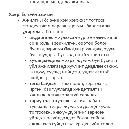
танилцан мөрдөж ажиллана.
Хоёр. Ёс зүйн зарчим
Ажилтны ёс зүйн хэм хэмжээг тогтоон
мөрдүүлэхэд дараах зарчмыг баримталж,
удирдлага болгоно.
шударга ёс
– хүлээсэн үүргээ үнэнч, ашиг
сонирхлын зөрчилгүй, өөртөө болон
бусдад зарчимч байдлаар хандаж, хууль
бус, шударга бус явдалтай үл эвлэрэх.
хууль дээдлэх
– хэрэгжүүлж буй бүхий л
үйл ажиллагаанд хуулийг дээдлэн сахиж,
гагцхүү хуульд нийцсэн, үндэслэлтэй
шийдвэр гаргах.
тэгш байдал
– хамт олон, хэрэглэгч,
иргэн, байгууллагад хүндэтгэлтэй
хандаж, ялгаварлалгүй харьцах.
хариуцлага хүлээх
– ажил, албан
тушаалын хэрэгжүүлэх хүрээнд хууль
тогтоомж, энэхүү дүрмийг зөрчсөн
үйлдэл, эс үйлдэлдээ болон хийсэн
ажлынхаа гүйцэтгэл, үр дүнгийн төлөө