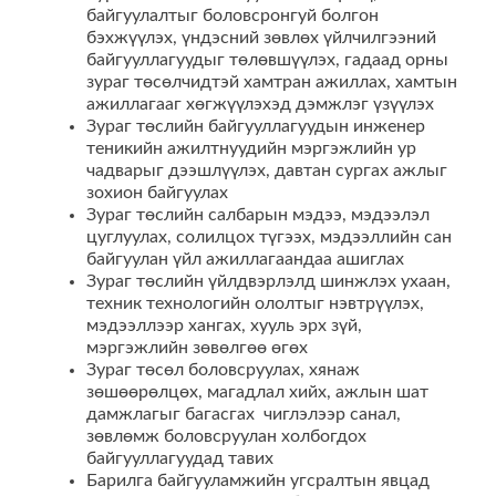
байгуулалтыг боловсронгуй болгон
бэхжүүлэх, үндэсний зөвлөх үйлчилгээний
байгууллагуудыг төлөвшүүлэх, гадаад орны
зураг төсөлчидтэй хамтран ажиллах, хамтын
ажиллагааг хөгжүүлэхэд дэмжлэг үзүүлэх
Зураг төслийн байгууллагуудын инженер
теникийн ажилтнуудийн мэргэжлийн ур
чадварыг дээшлүүлэх, давтан сургах ажлыг
зохион байгуулах
Зураг төслийн салбарын мэдээ, мэдээлэл
цуглуулах, солилцох түгээх, мэдээллийн сан
байгуулан үйл ажиллагаандаа ашиглах
Зураг төслийн үйлдвэрлэлд шинжлэх ухаан,
техник технологийн ололтыг нэвтрүүлэх,
мэдээллээр хангах, хууль эрх зүй,
мэргэжлийн зөвөлгөө өгөх
Зураг төсөл боловсруулах, хянаж
зөшөөрөлцөх, магадлал хийх, ажлын шат
дамжлагыг багасгах чиглэлээр санал,
зөвлөмж боловсруулан холбогдох
байгууллагуудад тавих
Барилга байгууламжийн угсралтын явцад