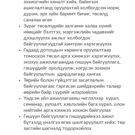
зохиогчийн хяналт хийх, байнгын
ашиглалтанд оруулахтай холбогдсон норм,
дүрэм, эрх зүйн баримт бичиг, төсөлд
саналаа өгөх
Зураг төсөлчдийн залгамж халаа хүний
нөөцийг бэлтгэх, мэргэжлийн чадавхийг
дээшлүүлэх ажлыг холбогдох
байгууллагуудтай хамтран хэрэгжүүлэх
Гадаад дотоодын хөрөнгө оруулалтаар
томоохон төсөл арга хэмжээг хэрэгжүүлэх,
энэхүү ажиллагаандаа гишүүн байгууллага,
гишүүдийг оролцуулж, нэгдсэн зохион
байгуулалтын удирдлагаар хангах
Төрийн болон гүйцэтгэх засаглалын
байгууллагаас гаргасан шийдвэрийн талаар
өөрийн байр суурийг илэрхийлэх
Үндсэн үйл ажиллагааны чиглэлээр хурал,
семинар, уулзалт, хэвлэлийн бага хурал, олон
нийтийн арга хэмжээ зохион байгуулах
Гишүүн байгууллага гишүүдийнхээ ажил
бүтээлд үнэлгээ өгөх шалгаруулалт хийх, төр
засгийн шагналд тодорхойлох