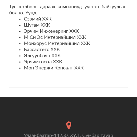
Тус холбоог дараах компаниуд үүсгэн байгуулсан
болно. Үүнд:
Сээмий ХХК
Шугам ХХК
Эрчим Инженеринг ХХК
М Си Эс Интернэйшнл ХХК
Монхорус Интернэйшнл ХХК
Баясалтөгс ХХК
Ялгуунбаян ХХК
Эрчимтөсөл ХХК
Мон Энержи Консалт ХХК
Улаанбаатар-14250, ХУД, Сүмбэр тауэр