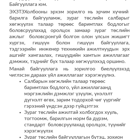
Байгууллага юм.
ЭХЗТЗХолбооны эрхэм зорилго нь эрчим хүчний
барилга байгууламж, зураг төслийн салбарыг
хөгжүүлэх талаар төрөөс баримтлах бодлогыг
боловсруулахад оролцох замаар зураг төслийн
ажлыг боловсронгуй болгон олон улсын жишигт
хүргэх, гишүүн болон гишүүн байгууллага,
тэдгээрийн инженер техникийн ажилтнуудын эрх
ашгийг хамгаалах, гишүүдийн хамтын ажиллагааг
дэмжих, тэднийг бүх талаар хөгжүүлэхэд оршино.
Манай байгууллага нь зорилгоо биелүүлэхэд
чиглэсэн дараах үйл ажиллагааг хэрэгжүүлнэ.
Салбарын хөгжлийн талаар төрөөс
баримтлах бодлого, үйл ажиллагаанд
мэргэжлийн дэмжлэг үзүүлж, үнэлэлт
дүгнэлт өгөх, зарим тодорхой чиг үүргийг
гэрээний үндсэн дээр гүйцэтгэх
Зураг төслийн ажилтай холбогдох хууль,
тогтоомж, барилгын норм ба дүрэм,
стандарт боловсруулахад оролцох, түүнийг
хэрэгжүүлэх
Зураг төслийн байгууллагын бүтэц, зохион