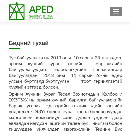
TOGGL
Бидний тухай
Тус байгууллага нь 2013 оны 10 сарын 28-ны өдөр
эрчим хүчний зураг төслийн мэргэжлийн
байгууллагуудын төлөөлөгчдийн санаачилгаар
байгуулагдан 2013 оны 11 сарын 26-ны өдөр
улсын бүртгэлд бүртгүүлэн тоот гэрчилгээтэй
хуулийн этгээд болсон.
Эрчим Хүчний Зураг Төсөл Зохиогчдын Холбоо /
ЭХЗТЗХ/ нь эрчим хүчний барилга байгууламжийг
барьж, угсрах тэдгээрийн техник эдийн засгийн
үндэслэл /ТЭЗҮ/ болон зураг төсөл боловсруулдаг
мэргэшсэн компаниуд сайн дурын үндсэн дээр
эвлэлдэн нэгдсэн ашгийн төлөө бус, нийгэм болон
гишүүддээ үйлчилдэг мэргэжлийн Төрийн Бус