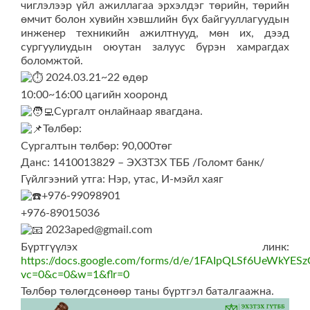
чиглэлээр үйл ажиллагаа эрхэлдэг төрийн, төрийн
өмчит болон хувийн хэвшлийн бүх байгууллагуудын
инженер техникийн ажилтнууд, мөн их, дээд
сургуулиудын оюутан залуус бүрэн хамрагдах
боломжтой.
2024.03.21~22 өдөр
10:00~16:00 цагийн хооронд
Сургалт онлайнаар явагдана.
Төлбөр:
Сургалтын төлбөр: 90,000төг
Данс: 1410013829 – ЭХЗТЗХ ТББ /Голомт банк/
Гүйлгээний утга: Нэр, утас, И-мэйл хаяг
+976-99098901
+976-89015036
2023aped@gmail.com
Бүртгүүлэх линк:
https://docs.google.com/forms/d/e/1FAIpQLSf6UeWk
vc=0&c=0&w=1&flr=0
Төлбөр төлөгдсөнөөр таны бүртгэл баталгаажна.