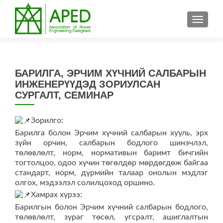
TOGGL
БАРИЛГА, ЭРЧИМ ХҮЧНИЙ САЛБАРЫН
ИНЖЕНЕРҮҮДЭД ЗОРИУЛСАН
СУРГАЛТ, СЕМИНАР
Зорилго:
Барилга болон Эрчим хүчний салбарын хууль, эрх
зүйн орчин, салбарын бодлого шинэчлэл,
төлөвлөлт, норм, нормативын баримт бичгийн
тогтолцоо, одоо хүчин төгөлдөр мөрдөгдөж байгаа
стандарт, норм, дүрмийн талаар онолын мэдлэг
олгох, мэдээлэл солилцоход оршино.
Хамрах хүрээ:
Барилгын болон Эрчим хүчний салбарын бодлого,
төлөвлөлт, зураг төсөл, угсралт, ашиглалтын