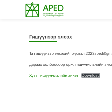
Гишүүнээр элсэх
Та гишүүнээр элсэхийг хүсвэл 2023aped@gma
дараах холбоосоор орж гишүүнчлэлийн анке
Хувь гишүүнчлэлийн анкет
Download