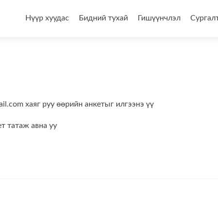
Skip
to
Нүүр хуудас
Бидний тухай
Гишүүнчлэл
Сургал
content
il.com хаяг руу өөрийн анкетыг илгээнэ үү
т татаж авна уу