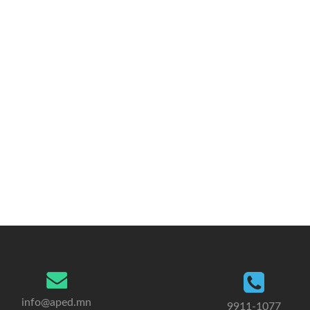
info@aped.mn
9911-1077