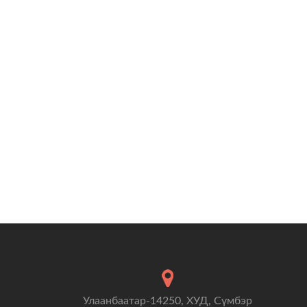
Улаанбаатар-14250, ХУД, Сүмбэр