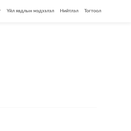
т
Үйл явдлын мэдээлэл
Нийтлэл
Тогтоол