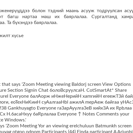
нженерүүддээ болон тэдний маань асууж тодруулсан асу
эт багш нартаа маш их баярлалаа. Сургалтанд хамр
а. Та бүхэндээ баярлалаа.
жилт хүсье