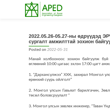
2022.05.26-05.27-ны өдрүүдэд
сургалт амжилттай зохион байгу
Posted on
2022-05-31
Манай холбооноос зохион байгуулж буй 
өглөөний 10:00 цагаас эхлэн 17:00 цагт ам
1. “Дархансүлжээ” ХХК, захирал Монгол ул
ерөнхий суурь ойлголт”
2. Монгол улсын Гавьяат барилгачин, Зөвл
төсөл боловсруулалт “
3. Монгол улсын зөвлөх инженер, “Таван Үн