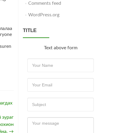
Comments feed
WordPress.org
TITLE
Text above form
агдах
 зураг
зохион
йна.
→