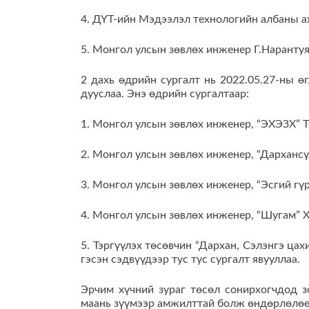
4. ДҮТ-ийн Мэдээлэл технологийн албаны а
5. Монгол улсын зөвлөх инженер Г.Нарантуяа
2 дахь өдрийн сургалт нь 2022.05.27-ны ө
дууслаа. Энэ өдрийн сургалтаар:
1. Монгол улсын зөвлөх инженер, “ЭХЭЗХ”
2. Монгол улсын зөвлөх инженер, “Дархансү
3. Монгол улсын зөвлөх инженер, “Эсгий гү
4. Монгол улсын зөвлөх инженер, “Шугам” 
5. Тэргүүлэх төсөвчин “Дархан, Сэлэнгэ ца
гэсэн сэдвүүдээр тус тус сургалт явууллаа.
Эрчим хүчний зураг төсөл сонирхогчдод з
маань зүүмээр амжилттай болж өндөрлөлөө.