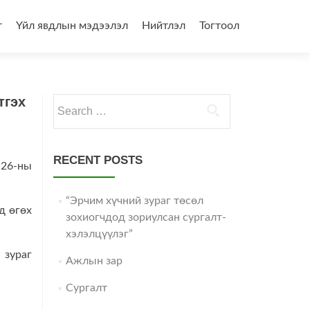
т
Үйл явдлын мэдээлэл
Нийтлэл
Тогтоол
тгэх
Search
for:
RECENT POSTS
.26-ны
“Эрчим хүчний зураг төсөл
д өгөх
зохиогчдод зориулсан сургалт-
хэлэлцүүлэг”
 зураг
Ажлын зар
Сургалт