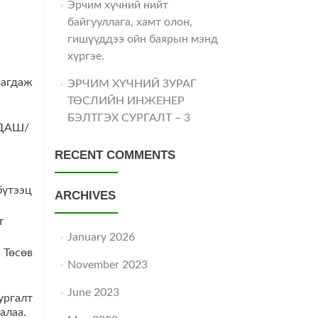
Эрчим хүчний нийт
байгууллага, хамт олон,
гишүүддээ ойн баярын мэнд
хүргэе.
вагдаж
ЭРЧИМ ХҮЧНИЙ ЗУРАГ
ТӨСЛИЙН ИНЖЕНЕР
БЭЛТГЭХ СУРГАЛТ – 3
ЦДАШ/
RECENT COMMENTS
бүтээц
ARCHIVES
т
January 2026
 Төсөв
November 2023
June 2023
ургалт
алаа.