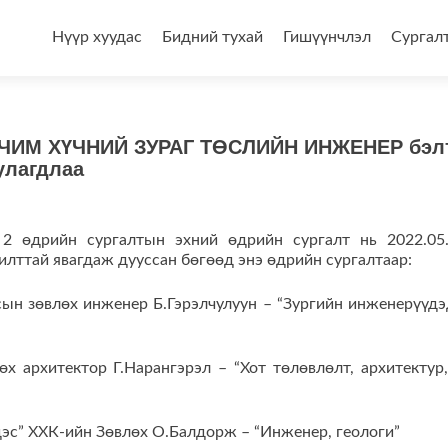
Skip
to
Нүүр хуудас
Бидний тухай
Гишүүнчлэл
Сургал
content
 ЭРЧИМ ХҮЧНИЙ ЗУРАГ ТӨСЛИЙН ИНЖЕНЕР бэл
улагдлаа
2 өдрийн сургалтын эхний өдрийн сургалт нь 2022.05
жилттай явагдаж дууссан бөгөөд энэ өдрийн сургалтаар:
сын зөвлөх инженер Б.Гэрэлчулуун – “Зургийн инженерүүдэ
өх архитектор Г.Нарангэрэл – “Хот төлөвлөлт, архитектур,
дэс” ХХК-ийн Зөвлөх О.Балдорж – “Инженер, геологи”