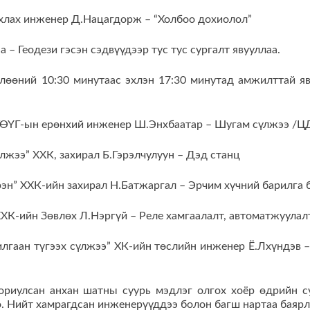
хлах инженер Д.Нацагдорж – “Холбоо дохиолол”
 – Геодези гэсэн сэдвүүдээр тус тус сургалт явууллаа.
глөөний 10:30 минутаас эхлэн 17:30 минутад амжилттай я
 ТӨҮГ-ын ерөнхий инженер Ш.Энхбаатар – Шугам сүлжээ /
лжээ” ХХК, захирал Б.Гэрэлчулуун – Дэд станц
рэн” ХХК-ийн захирал Н.Батжаргал – Эрчим хүчний барилга 
ХХК-ийн Зөвлөх Л.Нэргүй – Реле хамгаалалт, автоматжуулал
хилгаан түгээх сүлжээ” ХК-ийн төслийн инженер Ё.Лхүндэв –
ориулсан анхан шатны суурь мэдлэг олгох хоёр өдрийн с
 Нийт хамрагдсан инженерүүддээ болон багш нартаа баярл