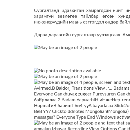
Сургалтанд идэвхитэй хамрагдсан нийт и
харамгүй зөвлөгөө тайлбар өгсөн хүнд
инженерүүдийн маань сэтгэгдэл өндөр байла
Дараа дараагийн сургалтаар уулзацгаая. Ам