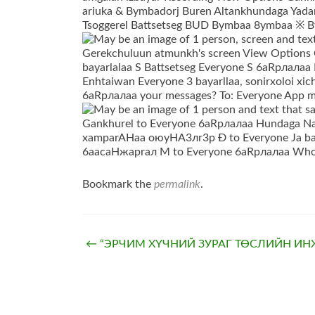
Bookmark the
permalink
.
Post
←
“ЭРЧИМ ХҮЧНИЙ ЗУРАГ ТӨСЛИЙН ИНЖЕ
navigation