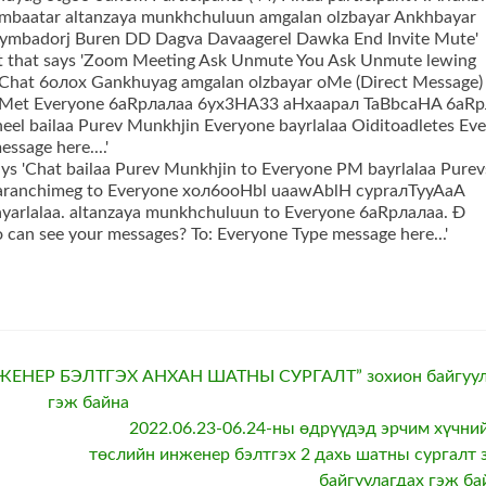
НЕР БЭЛТГЭХ АНХАН ШАТНЫ СУРГАЛТ” зохион байгуул
гэж байна
2022.06.23-06.24-ны өдрүүдэд эрчим хүчний
төслийн инженер бэлтгэх 2 дахь шатны сургалт 
байгуулагдах гэж ба