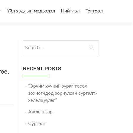
т
Үйл явдлын мэдээлэл
Нийтлэл
Тогтоол
Search
for:
RECENT POSTS
эе.
“Эрчим хүчний зураг төсөл
зохиогчдод зориулсан сургалт-
хэлэлцүүлэг”
Ажлын зар
Сургалт