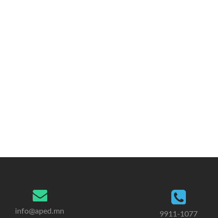
info@aped.mn
9911-1077