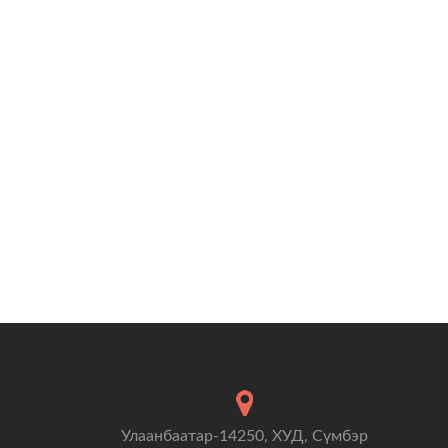
Улаанбаатар-14250, ХУД, Сүмбэр