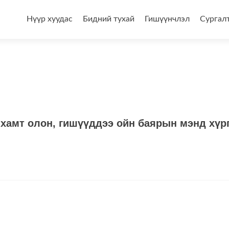
Skip
to
Нүүр хуудас
Бидний тухай
Гишүүнчлэл
Сургал
content
 хамт олон, гишүүддээ ойн баярын мэнд хүрг