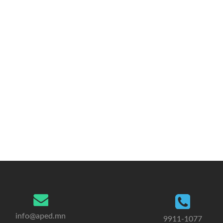
info@aped.mn
9911-1077