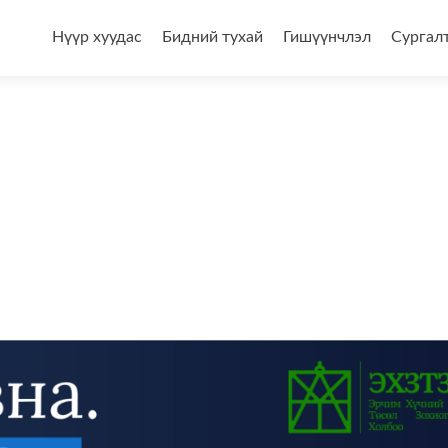
Skip
to
Нүүр хуудас
Бидний тухай
Гишүүнчлэл
Сургал
content