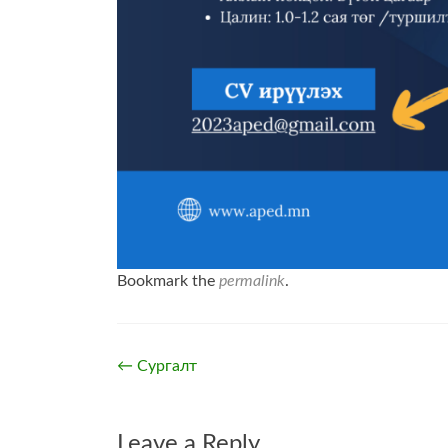
Bookmark the
permalink
.
Post
←
Сургалт
navigation
Leave a Reply