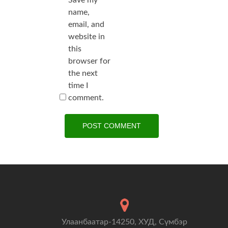
Save my
name,
email, and
website in
this
browser for
the next
time I
comment.
Улаанбаатар-14250, ХУД, Сүмбэр