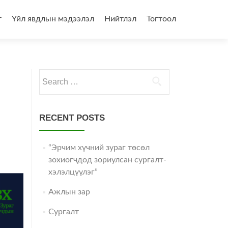
т
Үйл явдлын мэдээлэл
Нийтлэл
Тогтоол
Search
for:
RECENT POSTS
“Эрчим хүчний зураг төсөл
зохиогчдод зориулсан сургалт-
хэлэлцүүлэг”
Ажлын зар
Сургалт