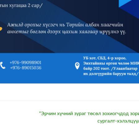
“Эрчим хүчний зураг төсөл зохиогчдод зор
сургалт-хэлэлцүү