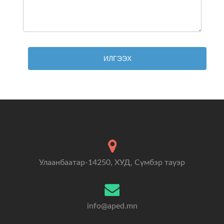
ИЛГЭЭХ
Улаанбаатар-14250, ХУД, Сүмбэр тауэр
info@aped.mn