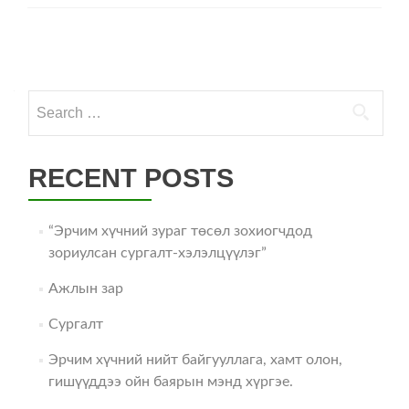
Posts
navigation
Search
for:
RECENT POSTS
“Эрчим хүчний зураг төсөл зохиогчдод
зориулсан сургалт-хэлэлцүүлэг”
Ажлын зар
Сургалт
Эрчим хүчний нийт байгууллага, хамт олон,
гишүүддээ ойн баярын мэнд хүргэе.